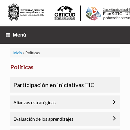
Saltar
al
contenido
Menú
Inicio
»
Políticas
Políticas
Participación en iniciativas TIC
Porcentaje de dependencias de la Universidad
Alianzas estratégicas
Distrital que han participado en iniciativas internas
y/o externas para el uso y apropiación de las TIC
Evaluación de los aprendizajes
en la Educación