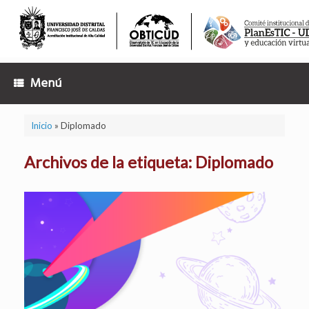
Saltar
al
contenido
Menú
Inicio
»
Diplomado
Archivos de la etiqueta:
Diplomado