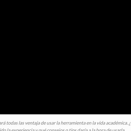
rá todas las ventaja de usar la herramienta en la vida académica. 
 la experiencia y qué consejos o tips daría a la hora de usarla.