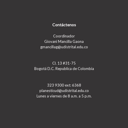
Contáctenos
Coordinador
Giovani Mancilla Gaona
gmancillag@udistrital.edu.co
Cl. 13 #31-75
Bogotá D.C. Republica de Colombia
323 9300 ext: 6368
planesticud@udistrital.edu.co
Lunes a viernes de 8 a.m. a 5 p.m.
Un Tema de
SiteOrigin