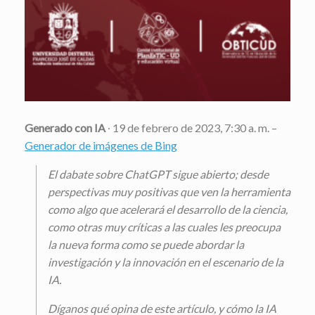
Generado con IA
∙ 19 de febrero de 2023, 7:30 a. m. –
Generador de imágenes de Bing
El dabate sobre ChatGPT sigue abierto; desde
perspectivas muy positivas que ven la herramienta
como algo que acelerará el desarrollo de la ciencia,
como otras muy críticas a las cuales les preocupa
la nueva forma como se puede abordar la
investigación y la innovación en el escenario de la
IA.
Díganos qué opina de este artículo, y cómo la IA