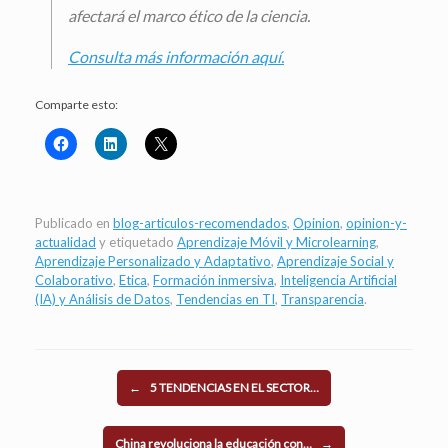
afectará el marco ético de la ciencia.
Consulta más información aquí.
Comparte esto:
Publicado en
blog-articulos-recomendados
,
Opinion
,
opinion-y-
actualidad
y etiquetado
Aprendizaje Móvil y Microlearning
,
Aprendizaje Personalizado y Adaptativo
,
Aprendizaje Social y
Colaborativo
,
Etica
,
Formación inmersiva
,
Inteligencia Artificial
(IA) y Análisis de Datos
,
Tendencias en TI
,
Transparencia
.
Navegador de artículos
←
5 TENDENCIAS EN EL SECTOR…
China revoluciona la educación con…
→