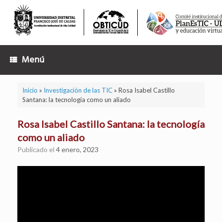
Saltar
al
contenido
Menú
Inicio
»
Investigación de las TIC
»
Rosa Isabel Castillo
Santana: la tecnología como un aliado
Rosa Isabel Castillo Santana: la tecnología
como un aliado
Publicado el
4 enero, 2023