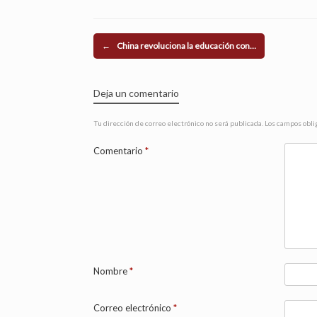
Navegador de artículos
←
China revoluciona la educación con…
Deja un comentario
Tu dirección de correo electrónico no será publicada.
Los campos obli
Comentario
*
Nombre
*
Correo electrónico
*