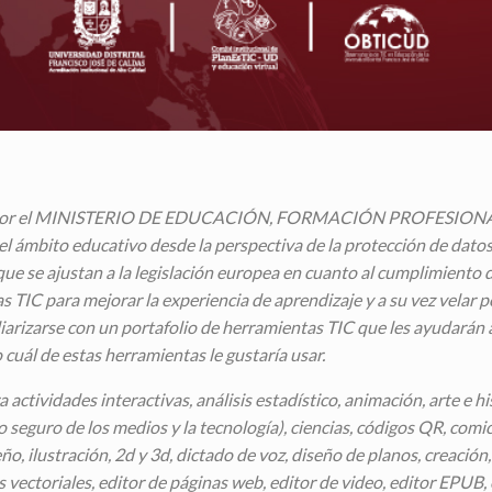
icada por el MINISTERIO DE EDUCACIÓN, FORMACIÓN PROFESIO
 el ámbito educativo desde la perspectiva de la protección de dato
que se ajustan a la legislación europea en cuanto al cumplimiento 
TIC para mejorar la experiencia de aprendizaje y a su vez velar po
iarizarse con un portafolio de herramientas TIC que les ayudarán 
 cuál de estas herramientas le gustaría usar.
ra
actividades interactivas, análisis estadístico, animación, arte e h
 seguro de los medios y la tecnología), ciencias, códigos QR, comi
ño, ilustración, 2d y 3d, dictado de voz, diseño de planos, creació
s vectoriales, editor de páginas web, editor de video, editor EPUB, 